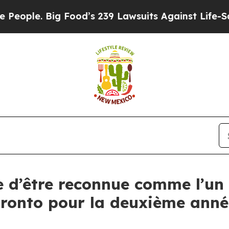
le. Big Food’s 239 Lawsuits Against Life-Saving 
e d’être reconnue comme l’un 
ronto pour la deuxième anné