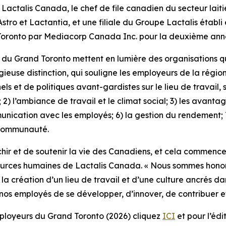
alis Canada, le chef de file canadien du secteur laitie
ro et Lactantia, et une filiale du Groupe Lactalis établi 
Toronto par Mediacorp Canada Inc. pour la deuxième ann
 du Grand Toronto mettent en lumière des organisations q
stigieuse distinction, qui souligne les employeurs de la rég
et de politiques avant-gardistes sur le lieu de travail, s
il; 2) l’ambiance de travail et le climat social; 3) les avant
mmunication avec les employés; 6) la gestion du rendement;
 communauté.
ichir et de soutenir la vie des Canadiens, et cela commenc
ssources humaines de Lactalis Canada. « Nous sommes hono
création d’un lieu de travail et d’une culture ancrés dans
 nos employés de se développer, d’innover, de contribuer e
employeurs du Grand Toronto (2026) cliquez
ICI
et pour l’édi