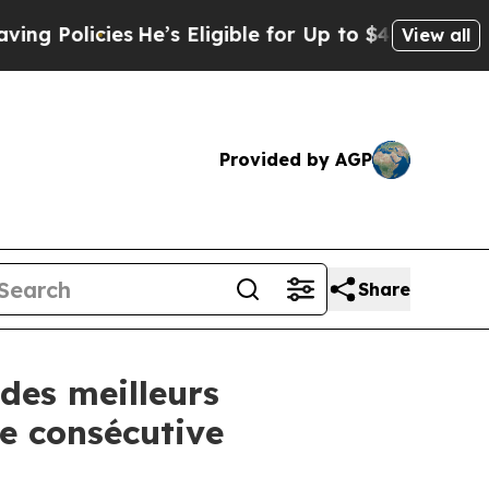
Policies
He’s Eligible for Up to $480,000 After B
View all
Provided by AGP
Share
des meilleurs
e consécutive