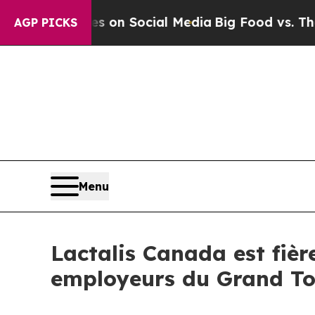
l Messages on Social Media
Big Food vs. The Peop
AGP PICKS
Menu
Lactalis Canada est fièr
employeurs du Grand To